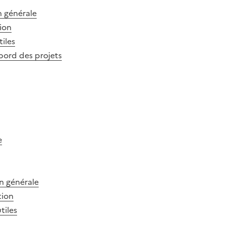
n générale
tion
tiles
 bord des projets
e
n générale
tion
tiles